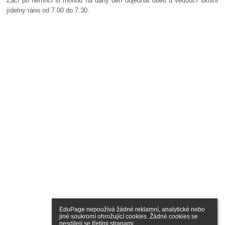
Žáci po nemoci si mohou na daný den objednat oběd u vedoucí školní
jídelny ráno od 7.00 do 7.30.
EduPage nepoužívá žádné reklamní, analytické nebo 
jiné soukromí ohrožující cookies. Žádné cookies se 
nesdílejí se třetími stranami.
