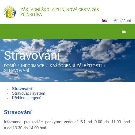
ZÁKLADNÍ ŠKOLA ZLÍN, NOVÁ CESTA 268
ZLÍN-ŠTÍPA
Přihlášení
Stravování
DOMŮ
/
INFORMACE
/
KAŽDODENNÍ ZÁLEŽITOSTI
/
STRAVOVÁNÍ
Stravování
Stravování
Stravovací systém
Přehled alergenů
Stravování
Informace pro rodiče poskytne vedoucí ŠJ od 9.00 do 11.00 hod.
a od 13.30 do 14.00 hod.