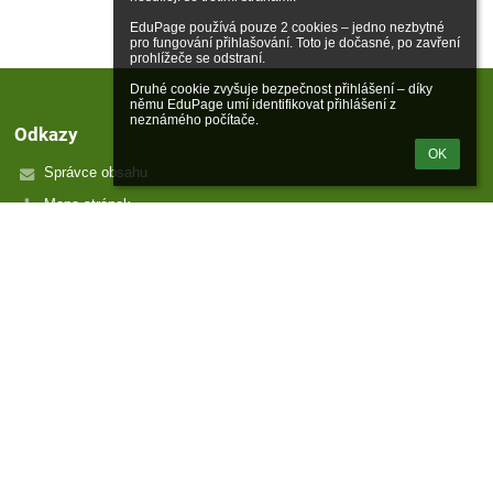
EduPage používá pouze 2 cookies – jedno nezbytné 
pro fungování přihlašování. Toto je dočasné, po zavření 
prohlížeče se odstraní.

Druhé cookie zvyšuje bezpečnost přihlášení – díky 
němu EduPage umí identifikovat přihlášení z 
neznámého počítače.
Odkazy
OK
Správce obsahu
Mapa stránek
O nás
Kontakt
Novinky
Přihlášení
Přihlásit se pomocí účtu EduPage
Neznám přihlašovací jméno nebo heslo
Přihlásit se přes Google účet
Přihlásit se přes Microsoft účet