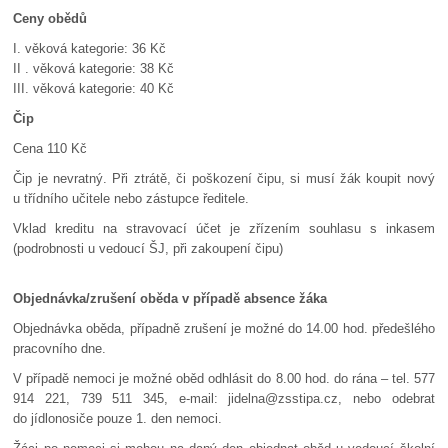
Ceny obědů
I. věková kategorie: 36 Kč
II . věková kategorie: 38 Kč
III. věková kategorie: 40 Kč
Čip
Cena 110 Kč
Čip je nevratný. Při ztrátě, či poškození čipu, si musí žák koupit nový
u třídního učitele nebo zástupce ředitele.
Vklad kreditu na stravovací účet je zřízením souhlasu s inkasem
(podrobnosti u vedoucí ŠJ, při zakoupení čipu)
Objednávka/zrušení oběda v případě absence žáka
Objednávka oběda, případně zrušení je možné do 14.00 hod. předešlého
pracovního dne.
V případě nemoci je možné oběd odhlásit do 8.00 hod. do rána – tel. 577
914 221, 739 511 345, e-mail: jidelna@zsstipa.cz, nebo odebrat
do jídlonosiče pouze 1. den nemoci.