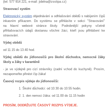
(tel. 577 914 221, e-mail: jidelna@zsstipa.cz)
Stravovací systém
Elektronický systém
objednávání a odhlašování obědů s nabíjením čipů
inkasním příkazem. Do systému se přihlásíte v sekci "Stravování"
na hlavní webové stránce školy. Podrobnější pokyny včetně
přihlašovacích údajů dostanou všichni žáci, kteří jsou přihlášení ke
stravování.
Výdej obědů
od 11.15 do 13.40 hod.
Výdej obědů do jídlonosičů pro školní důchodce, nemocné žáky
školy a žáky v karanténě
- je ve výdejně pro cizí strávníky (zadní vchod do kuchyně). Prosím,
nezapomeňte přinést čip žáka!
Časový rozpis výdeje do jídlonosičů:
Školní důchodci: od 10.30 do 10.55 hodin.
1. den nemoci žáka: od 11.00 do 11.15 hodin
PROSÍM, DODRŽUJTE ČASOVÝ ROZPIS VÝDEJE.