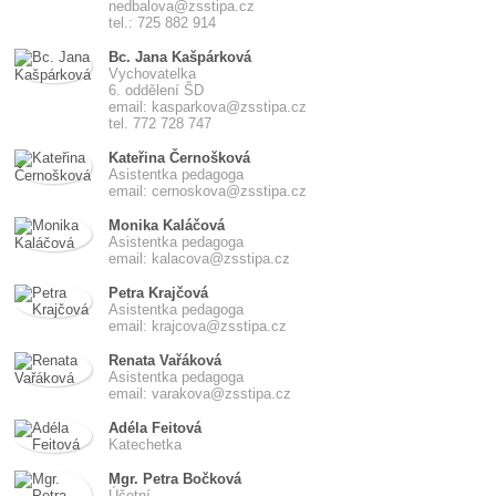
nedbalova@zsstipa.cz
tel.: 725 882 914
Bc. Jana Kašpárková
Vychovatelka
6. oddělení ŠD
email: kasparkova@zsstipa.cz
tel. 772 728 747
Kateřina Černošková
Asistentka pedagoga
email: cernoskova@zsstipa.cz
Monika Kaláčová
Asistentka pedagoga
email: kalacova@zsstipa.cz
Petra Krajčová
Asistentka pedagoga
email: krajcova@zsstipa.cz
Renata Vařáková
Asistentka pedagoga
email: varakova@zsstipa.cz
Adéla Feitová
Katechetka
Mgr. Petra Bočková
Účetní