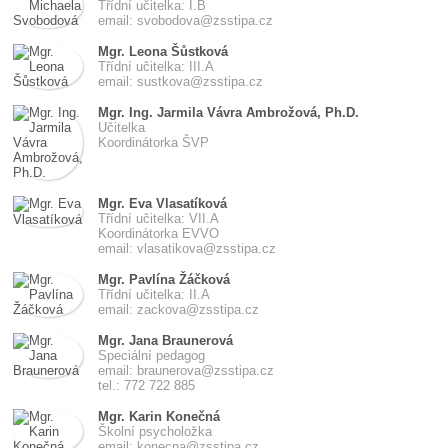
Třídní učitelka: I.B
email: svobodova@zsstipa.cz
Mgr. Leona Šůstková
Třídní učitelka: III.A
email: sustkova@zsstipa.cz
Mgr. Ing. Jarmila Vávra Ambrožová, Ph.D.
Učitelka
Koordinátorka ŠVP
Mgr. Eva Vlasatíková
Třídní učitelka: VII.A
Koordinátorka EVVO
email: vlasatikova@zsstipa.cz
Mgr. Pavlína Žáčková
Třídní učitelka: II.A
email: zackova@zsstipa.cz
Mgr. Jana Braunerová
Speciální pedagog
email: braunerova@zsstipa.cz
tel.: 772 722 885
Mgr. Karin Konečná
Školní psycholožka
email: konecna@zsstipa.cz