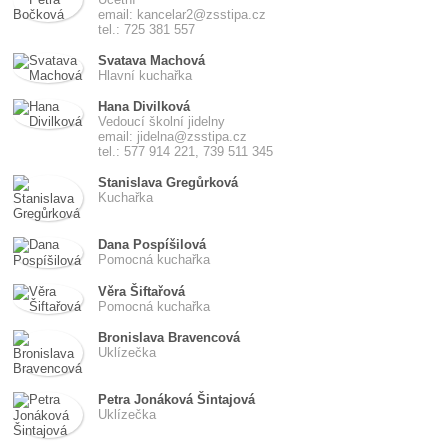
email: kancelar2@zsstipa.cz
tel.: 725 381 557
Svatava Machová
Hlavní kuchařka
Hana Divilková
Vedoucí školní jidelny
email: jidelna@zsstipa.cz
tel.: 577 914 221, 739 511 345
Stanislava Gregůrková
Kuchařka
Dana Pospíšilová
Pomocná kuchařka
Věra Šiftařová
Pomocná kuchařka
Bronislava Bravencová
Uklízečka
Petra Jonáková Šintajová
Uklízečka