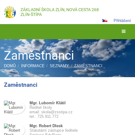
ZÁKLADNÍ ŠKOLA ZLÍN, NOVÁ CESTA 268
ZLÍN-ŠTÍPA
Přihlášení
Zaměstnanci
DOMŮ
/
INFORMACE
/
SEZNAMY
/
ZAMĚSTNANCI
Zaměstnanci
Zaměstnanci
Mgr. Lubomír Klátil
Ředitel školy
email: skola@zsstipa.cz
tel.: 725 911 772
Mgr. Robert Dlesk
Statutární zástupce ředitele
Správce EduPage