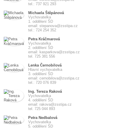
tel.: 737 921 293
Michaela Štěpánová
Vychovatelka
1. oddělení ŠD
email: stepanova@zsstipa.cz
tel.: 724 254 352
Petra Kráčmarová
Vychovatelka
2. oddělení ŠD
email: kasparkova@zsstipa.cz
tel. 725 381 556
Lenka Černobilová
Hlavní vychovatelka
3. oddělení ŠD
email: cernobilova@zsstipa.cz
tel.: 720 076 839
Ing. Tereza Raková
Vychovatelka
4. oddělení ŠD
email: rakova@zsstipa.cz
tel. 725 044 893
Petra Nedbalová
Vychovatelka
5. oddělení ŠD