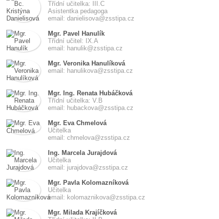
Třídní učitelka: III.C
Asistentka pedagoga
email: danielisova@zsstipa.cz
Mgr. Pavel Hanulík
Třídní učitel: IX.A
email: hanulik@zsstipa.cz
Mgr. Veronika Hanulíková
email: hanulikova@zsstipa.cz
Mgr. Ing. Renata Hubáčková
Třídní učitelka: V.B
email: hubackova@zsstipa.cz
Mgr. Eva Chmelová
Učitelka
email: chmelova@zsstipa.cz
Ing. Marcela Jurajdová
Učitelka
email: jurajdova@zsstipa.cz
Mgr. Pavla Kolomazníková
Učitelka
email: kolomaznikova@zsstipa.cz
Mgr. Milada Krajíčková