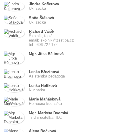
Jindra Koflerová
Uklízečka
Soňa Štáková
Uklízečka
Richard Vařák
Školník, topič
email: skolnik@zsstipa.cz
tel.: 606 727 172
Mgr. Jitka Bělínová
Lenka Březinová
Asistentka pedagoga
Lenka Holíková
Kuchařka
Marie Maňásková
Pomocná kuchařka
Mgr. Markéta Dvorská
Třídní učitelka: II.C
Alena Bočková