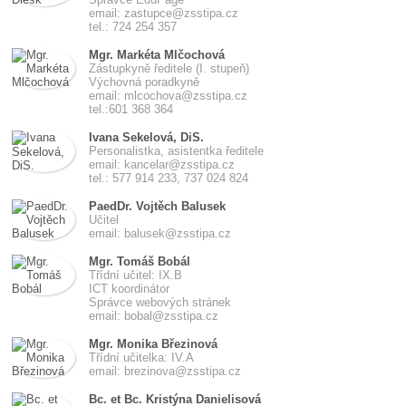
email: zastupce@zsstipa.cz
tel.: 724 254 357
Mgr. Markéta Mlčochová
Zástupkyně ředitele (I. stupeň)
Výchovná poradkyně
email: mlcochova@zsstipa.cz
tel.:601 368 364
Ivana Sekelová, DiS.
Personalistka, asistentka ředitele
email: kancelar@zsstipa.cz
tel.: 577 914 233, 737 024 824
PaedDr. Vojtěch Balusek
Učitel
email: balusek@zsstipa.cz
Mgr. Tomáš Bobál
Třídní učitel: IX.B
ICT koordinátor
Správce webových stránek
email: bobal@zsstipa.cz
Mgr. Monika Březinová
Třídní učitelka: IV.A
email: brezinova@zsstipa.cz
Bc. et Bc. Kristýna Danielisová