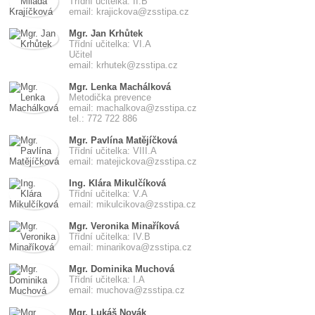
Třídní učitelka: II.B
email: krajickova@zsstipa.cz
Mgr. Jan Krhůtek
Třídní učitelka: VI.A
Učitel
email: krhutek@zsstipa.cz
Mgr. Lenka Machálková
Metodička prevence
email: machalkova@zsstipa.cz
tel.: 772 722 886
Mgr. Pavlína Matějíčková
Třídní učitelka: VIII.A
email: matejickova@zsstipa.cz
Ing. Klára Mikulčíková
Třídní učitelka: V.A
email: mikulcikova@zsstipa.cz
Mgr. Veronika Minaříková
Třídní učitelka: IV.B
email: minarikova@zsstipa.cz
Mgr. Dominika Muchová
Třídní učitelka: I.A
email: muchova@zsstipa.cz
Mgr. Lukáš Novák