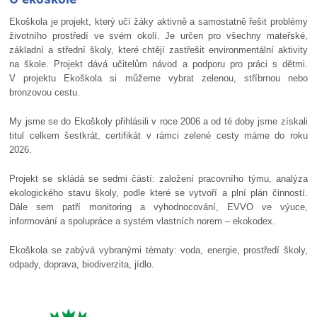
Ekoškola je projekt, který učí žáky aktivně a samostatně řešit problémy
životního prostředí ve svém okolí. Je určen pro všechny mateřské,
základní a střední školy, které chtějí zastřešit environmentální aktivity
na škole. Projekt dává učitelům návod a podporu pro práci s dětmi.
V projektu Ekoškola si můžeme vybrat zelenou, stříbrnou nebo
bronzovou cestu.
My jsme se do Ekoškoly přihlásili v roce 2006 a od té doby jsme získali
titul celkem šestkrát, certifikát v rámci zelené cesty máme do roku
2026.
Projekt se skládá se sedmi částí: založení pracovního týmu, analýza
ekologického stavu školy, podle které se vytvoří a plní plán činností.
Dále sem patří monitoring a vyhodnocování, EVVO ve výuce,
informování a spolupráce a systém vlastních norem – ekokodex.
Ekoškola se zabývá vybranými tématy: voda, energie, prostředí školy,
odpady, doprava, biodiverzita, jídlo.