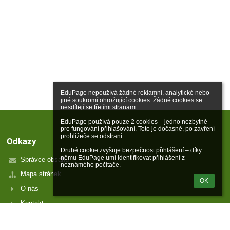
EduPage nepoužívá žádné reklamní, analytické nebo 
jiné soukromí ohrožující cookies. Žádné cookies se 
nesdílejí se třetími stranami.

EduPage používá pouze 2 cookies – jedno nezbytné 
pro fungování přihlašování. Toto je dočasné, po zavření 
prohlížeče se odstraní.

Odkazy
Druhé cookie zvyšuje bezpečnost přihlášení – díky 
němu EduPage umí identifikovat přihlášení z 
Správce obsahu
neznámého počítače.
Mapa stránek
OK
O nás
Kontakt
Novinky