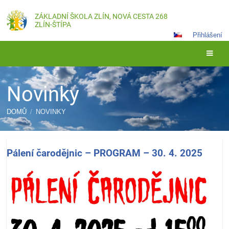
ZÁKLADNÍ ŠKOLA ZLÍN, NOVÁ CESTA 268
ZLÍN-ŠTÍPA
Přihlášení
Novinky
DOMŮ
/
NOVINKY
Novinky
Pálení čarodějnic – PROGRAM – 30. 4. 2025