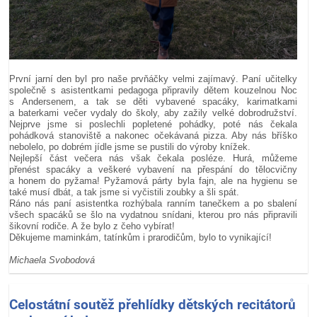
První jarní den byl pro naše prvňáčky velmi zajímavý. Paní učitelky
společně s asistentkami pedagoga připravily dětem kouzelnou Noc
s Andersenem, a tak se děti vybavené spacáky, karimatkami
a baterkami večer vydaly do školy, aby zažily velké dobrodružství.
Nejprve jsme si poslechli popletené pohádky, poté nás čekala
pohádková stanoviště a nakonec očekávaná pizza. Aby nás bříško
nebolelo, po dobrém jídle jsme se pustili do výroby knížek.
Nejlepší část večera nás však čekala posléze. Hurá, můžeme
přenést spacáky a veškeré vybavení na přespání do tělocvičny
a honem do pyžama! Pyžamová párty byla fajn, ale na hygienu se
také musí dbát, a tak jsme si vyčistili zoubky a šli spát.
Ráno nás paní asistentka rozhýbala ranním tanečkem a po sbalení
všech spacáků se šlo na vydatnou snídani, kterou pro nás připravili
šikovní rodiče. A že bylo z čeho vybírat!
Děkujeme maminkám, tatínkům i prarodičům, bylo to vynikající!
Michaela Svobodová
Celostátní soutěž přehlídky dětských recitátorů