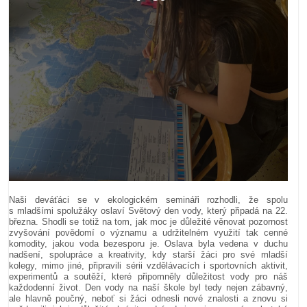
Naši deváťáci se v ekologickém semináři rozhodli, že spolu
s mladšími spolužáky oslaví Světový den vody, který připadá na 22.
března. Shodli se totiž na tom, jak moc je důležité věnovat pozornost
zvyšování povědomí o významu a udržitelném využití tak cenné
komodity, jakou voda bezesporu je. Oslava byla vedena v duchu
nadšení, spolupráce a kreativity, kdy starší žáci pro své mladší
kolegy, mimo jiné, připravili sérii vzdělávacích i sportovních aktivit,
experimentů a soutěží, které připomněly důležitost vody pro náš
každodenní život. Den vody na naší škole byl tedy nejen zábavný,
ale hlavně poučný, neboť si žáci odnesli nové znalosti a znovu si