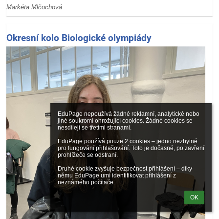
Markéta Mlčochová
Okresní kolo Biologické olympiády
EduPage nepoužívá žádné reklamní, analytické nebo 
jiné soukromí ohrožující cookies. Žádné cookies se 
nesdílejí se třetími stranami.

EduPage používá pouze 2 cookies – jedno nezbytné 
pro fungování přihlašování. Toto je dočasné, po zavření 
prohlížeče se odstraní.

Druhé cookie zvyšuje bezpečnost přihlášení – díky 
němu EduPage umí identifikovat přihlášení z 
neznámého počítače.
OK