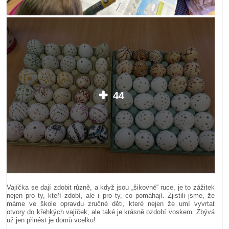
44
Vajíčka se dají zdobit různě, a když jsou „šikovné“ ruce, je to zážitek
nejen pro ty, kteří zdobí, ale i pro ty, co pomáhají. Zjistili jsme, že
máme ve škole opravdu zručné děti, které nejen že umí vyvrtat
otvory do křehkých vajíček, ale také je krásně ozdobí voskem. Zbývá
už jen přinést je domů vcelku!