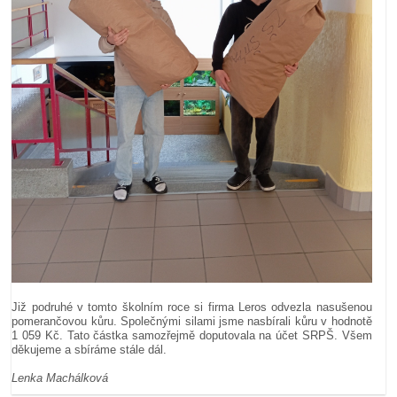
Již podruhé v tomto školním roce si firma Leros odvezla nasušenou
pomerančovou kůru. Společnými silami jsme nasbírali kůru v hodnotě
1 059 Kč. Tato částka samozřejmě doputovala na účet SRPŠ. Všem
děkujeme a sbíráme stále dál.
Lenka Machálková