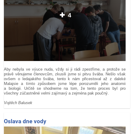
4
Aby nebyla ve výuce nuda, vždy si ji rádi zpestříme, a protože se
právě věnujeme členovcům, zkusili jsme si pitvu švába. Nešlo však
ovšem o ledajakého švába, tento k nám přicestoval až z daleké
Malajsie a tímto způsobem jsme lépe porozuměli jeho anatomii
a biologii. Určitě se shodneme na tom, že tento proces byl pro
všechny zúčastněné velmi zajímavý a zejména pak poučný.
Vojtěch Balusek
Oslava dne vody