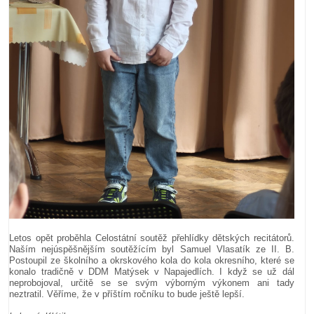
Letos opět proběhla Celostátní soutěž přehlídky dětských recitátorů.
Naším nejúspěšnějším soutěžícím byl Samuel Vlasatík ze II. B.
Postoupil ze školního a okrskového kola do kola okresního, které se
konalo tradičně v DDM Matýsek v Napajedlích. I když se už dál
neprobojoval, určitě se se svým výborným výkonem ani tady
neztratil. Věříme, že v příštím ročníku to bude ještě lepší.