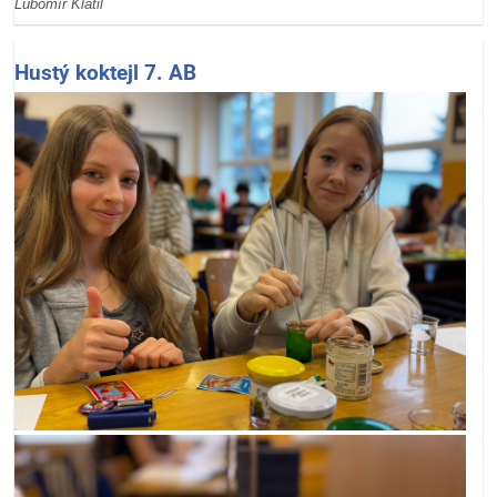
Lubomír Klátil
Hustý koktejl 7. AB