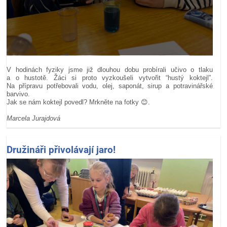
V hodinách fyziky jsme již dlouhou dobu probírali učivo o tlaku
a o hustotě. Žáci si proto vyzkoušeli vytvořit “hustý koktejl”.
Na přípravu potřebovali vodu, olej, saponát, sirup a potravinářské
barvivo.
Jak se nám koktejl povedl? Mrkněte na fotky 😊.
Marcela Jurajdová
Družináři přivolávají jaro!