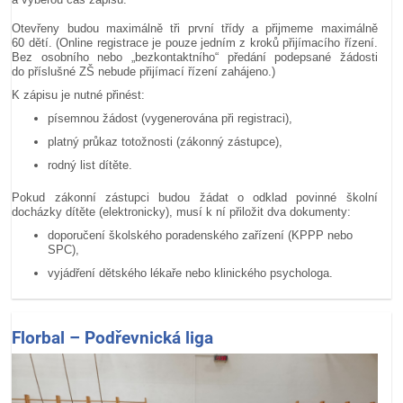
Otevřeny budou maximálně tři první třídy a přijmeme maximálně
60 dětí. (Online registrace je pouze jedním z kroků přijímacího řízení.
Bez osobního nebo „bezkontaktního“ předání podepsané žádosti
do příslušné ZŠ nebude přijímací řízení zahájeno.)
K zápisu je nutné přinést:
písemnou žádost (vygenerována při registraci),
platný průkaz totožnosti (zákonný zástupce),
rodný list dítěte.
Pokud zákonní zástupci budou žádat o odklad povinné školní
docházky dítěte (elektronicky), musí k ní přiložit dva dokumenty:
doporučení školského poradenského zařízení (KPPP nebo
SPC),
vyjádření dětského lékaře nebo klinického psychologa.
Florbal – Podřevnická liga