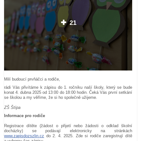
21
Milí budoucí prvňáčci a rodiče,
rádi Vás přivítáme k zápisu do 1. ročníku naší školy, který se bude
konat 4. dubna 2025 od 13:00 do 18:00 hodin. Čeká Vás první setkání
se školou a my věříme, že si ho společně užijeme.
ZŠ Štípa
Informace pro rodiče
Registrace dítěte (žádost o přijetí nebo žádosti o odklad školní
docházky) se podávají elektronicky na stránkách
www.zapisdozszlin.cz
do 2. 4. 2025. Zde si rodiče zaregistrují dítě
a vyberou čas zápisu.